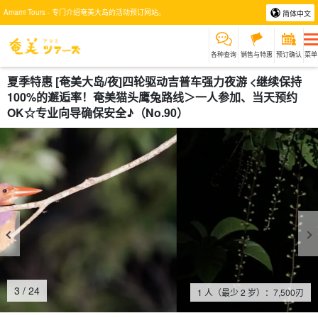
Amami Tours - 专门介绍奄美大岛的活动预订网站。
简体中文
各种查询
销售与特惠
预订确认
菜单
夏季特惠 [奄美大岛/夜]四轮驱动吉普车强力夜游 <继续保持
100%的邂逅率！奄美猫头鹰兔路线＞一人参加、当天预约
OK☆专业向导确保安全♪（No.90）
4
/
24
1 人（最少 2 岁）：
7,500
刃