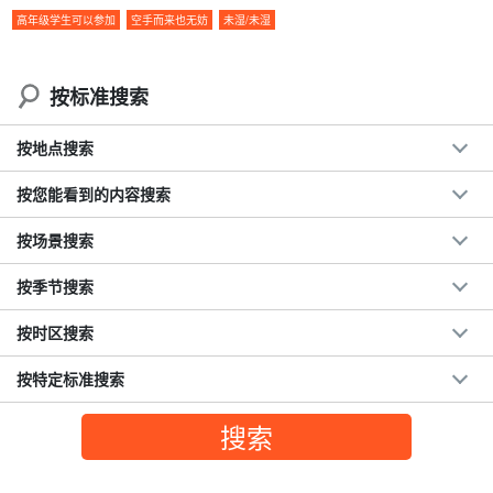
◆
如果看不到奄美兔，还包括全额退款保证！
高年级学生可以参加
空手而来也无妨
未湿/未湿
按标准搜索
按地点搜索
按您能看到的内容搜索
按场景搜索
按季节搜索
按时区搜索
按特定标准搜索
细致的解释和观察！
请随时与我联系☆。
在车内可以安全地观察到它，偶尔还可以
停车后，导游会为您详细
讲解。
他们是这样做的。
您还可以要求导游帮助您按照自己的时间