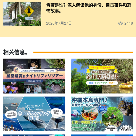
肯蒙是谁？深入解读他的身份、目击事件和恐
怖故事。
拥有超过 15 年经验的资深导游。
2026年7月27日
2448
吉普车或旅行车
车辆
以 ☆ 为指导
在这次旅行中，您将乘坐吉普车，享受户外活动的乐趣。
车窗比客
车更宽，空间更大，您可以尽情欣赏奄美的自然美景。
相关信息。
可供一人使用。
因此，请随时加入我们！
旷野中的满天星斗