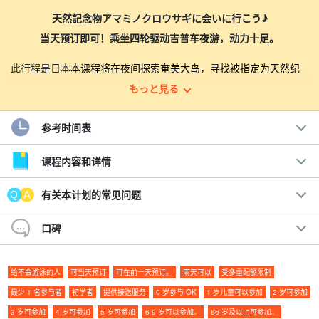
天然記念物アマミノクロウサギに会いに行こう♪
当天预订即可！乘坐四轮驱动吉普车夜游，动力十足。
此行程是日本
本课程将在夜间探索奄美大岛，寻找被指定为天然纪
念物的奄美兔。
もっと見る
顾客可以随意观察和拍摄奄美兔，直到满意为止。
参考时间表
建议。
课程内容和详情
◆ 活动前一天和当天的最后预订可以接受
有关本计划的常见问题
◆ 0 岁的儿童也可一起参加。
1人起订（最多8人）
口碑
◆
最长提前 3 天免费取消
◆ 可停车随意观赏。
◆ 无遮挡吉普车向导！
给不会游泳的人
可当天预订
可在前一天预订。
雨天可以
受多重配额限制
由拥有 15 年以上经验的导游带领。
最少 1 名参与者
初学者
提供接送服务
0 岁参与 OK
1 岁儿童可以参加
2 岁可参加
短时间内满意：以时间绩效为导向！
您一定想看看奄美兔！ 在短时间内找到它们！
3 岁可参加
4 岁可参加
5 岁可参加
6-9 岁可以参加。
66 岁及以上可参加。