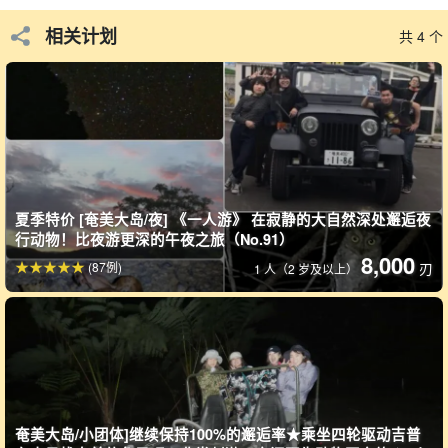
自由观察，这给了您很大的自由度。
相关计划
共 4 个
运气好的话，您不仅能看到奄美兔，还能看到其他稀有的奄美大岛
生物。
这是一次近距离观赏夜间野生动物的难得机会！
可以遇到的生物（例如）
夏季特价 [奄美大岛/夜] 《一人游》 在寂静的大自然深处邂逅夜
◆ 奄奄一息的兔子
行动物！比夜游更深的午夜之旅（No.91）
◆Lyukyu 鸱（Otus bakkamoena）
8,000
◆Amami 山鹬。
(87例)
刃
1 人（2 岁及以上）
◆ 枢纽
青蛙
◆ 萤火虫等
附注（补充信息） 文号
由于它们是野生动物，并不总能看到。
请注意，这可能因季节而异。
奄美大岛/小团体]继续保持100%的邂逅率★乘坐四轮驱动吉普