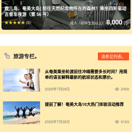
程）也很受欢迎。早晨还能看到美丽的日出。
鹿儿岛、奄美大岛] 前往天然纪念物所在的森林！乘坐四轮驱动
吉普车夜游（第 56 号）
*建议使用单反相机和无反光镜相机的摄影师参加午夜之旅。
8,000
(3)
刃
成人（初中生及以上）
夏季特价 [奄美大岛/夜] 《一人游》 在寂静的大自然深处
邂逅夜行动物！比夜游更深的午夜之旅（No.91）
开始时间视时间而定。
所要时间时间：约 70 分钟
8,000 日元
旅游专栏。
请参见列表。
从奄美乘坐轮渡前往冲绳需要多长时间？用简
单的语言解释最新的航班状态和票价。
2026年7月29日
2459
提前了解！奄美大岛10大热门体验活动推荐
2026年7月28日
9163