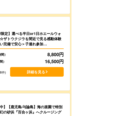
季限定】選べる半日or1日ホエールウォ
☆ザトウクジラを間近で見る感動体験
い完備で安心＞子連れ参加
8,800
円
時間）
16,500
円
時間）
詳細を見る
48件)
中】【鹿児島/与論島】海の楽園で特別
幻の砂浜『百合ヶ浜』へクルージング