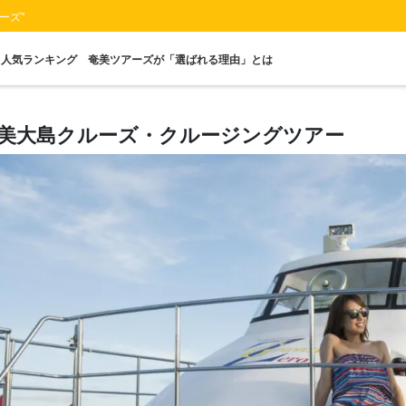
ーズ"
人気ランキング
奄美ツアーズが「選ばれる理由」とは
美大島クルーズ・クルージングツアー
送迎付きプラン
当日予約OK
マングローブ
ナイトツアー
レンタカー
1名
プラン
ツアー
星空鑑賞
プ