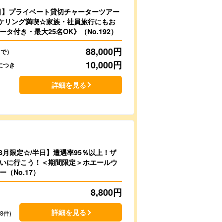
日】プライベート貸切チャーターツアー
ケリング満喫☆家族・社員旅行にもお
タ付き・最大25名OK》（No.192）
88,000
円
まで）
10,000
円
につき
詳細を見る
3月限定☆/半日】遭遇率95％以上！ザ
いに行こう！＜期間限定＞ホエールウ
（No.17）
8,800
円
）
詳細を見る
78件)