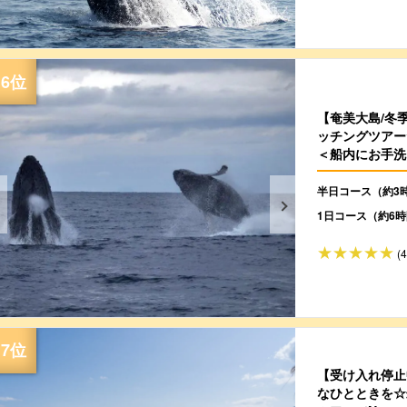
【奄美大島/冬
ッチングツアー
＜船内にお手洗
OK♪（No.70）
半日コース（約3
1日コース（約6
(
【受け入れ停止
なひとときを☆