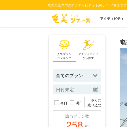
奄美大島専門のアクティビティ予約サイト"奄美ツア
アクティビティ
奄
人気プラン
アクティビティ
スポット
ランキング
から探す
から探す
さらに
今日
明日
絞り込む
該当プラン数
258
件