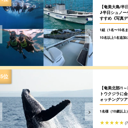
【奄美大島/半
♪半日シュノー
すすめ《写真デー
1組（1名〜10名
10名以上1名追加
【奄美北部/1～
トウクジラに会
ォッチングツアー
1名様（10歳以上
(