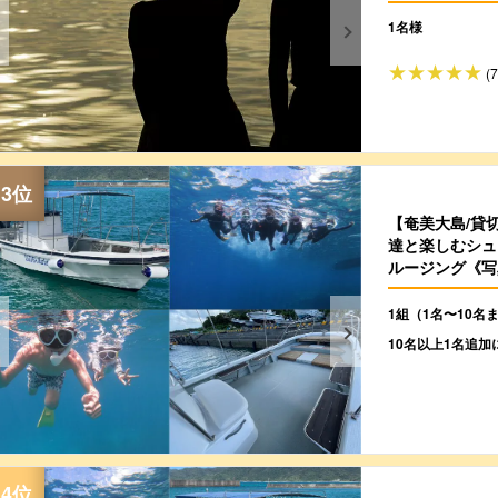
1名様
(
【奄美大島/貸
達と楽しむシュ
ルージング《写
（No.193）
1組（1名〜10名
10名以上1名追加