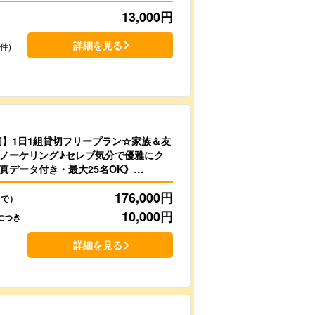
13,000
円
詳細を見る
7件)
切】1日1組貸切フリープラン☆家族＆友
ノーケリング♪セレブ気分で優雅にク
真データ付き・最大25名OK》
176,000
円
まで）
10,000
円
につき
詳細を見る