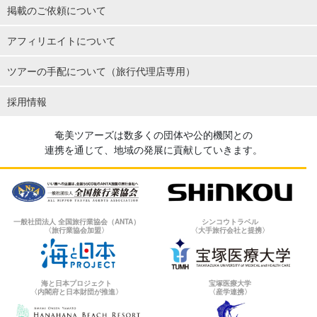
掲載のご依頼について
アフィリエイトについて
ツアーの手配について（旅行代理店専用）
採用情報
奄美ツアーズは数多くの団体や公的機関との
連携を通じて、地域の発展に貢献していきます。
一般社団法人 全国旅行業協会（ANTA）
シンコウトラベル
〈旅行業協会加盟〉
〈大手旅行会社と提携〉
海と日本プロジェクト
宝塚医療大学
〈内閣府と日本財団が推進〉
〈産学連携〉