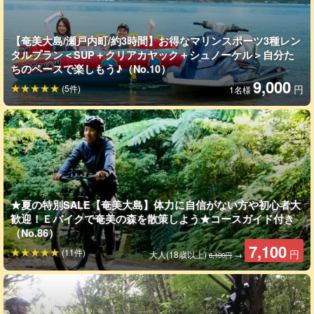
【奄美大島/瀬戸内町/約3時間】お得なマリンスポーツ3種レン
タルプラン＜SUP＋クリアカヤック＋シュノーケル＞自分た
ちのペースで楽しもう♪（No.10）
9,000
(5件)
円
1名様
★夏の特別SALE【奄美大島】体力に自信がない方や初心者大
歓迎！Ｅバイクで奄美の森を散策しよう★コースガイド付き
（No.86）
7,100
(11件)
円
大人(18歳以上)
→
8,100円