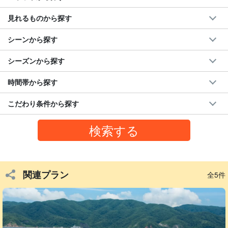
見れるものから探す
シーンから探す
シーズンから探す
Ｅバイクとは？
時間帯から探す
Eバイクとは、「
電動アシスト付きマウンテンバイク
」のこと。見
た目もスタイリッシュな上に機能性も抜群で急な坂道もスイスイ
こだわり条件から探す
登っていきます。
スタイリッシュな見た目も魅力の一つです。奄美大島の自然をEバ
イクで満喫してみませんか？
《 レンタル可能なEバイク紹介 》
関連プラン
全5件