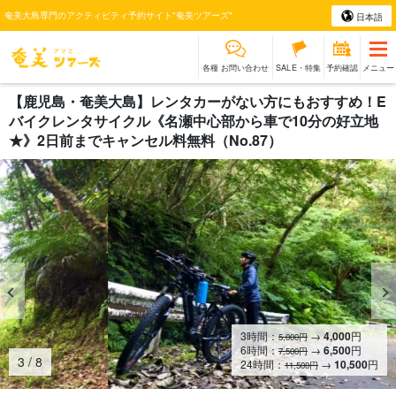
奄美大島専門のアクティビティ予約サイト"奄美ツアーズ"
日本語
各種 お問い合わせ
SALE・特集
予約確認
メニュー
【鹿児島・奄美大島】レンタカーがない方にもおすすめ！E
バイクレンタサイクル《名瀬中心部から車で10分の好立地
★》2日前までキャンセル料無料（No.87）
3時間：
→
4,000
円
5,000円
6時間：
→
6,500
円
7,500円
4
/
8
24時間：
→
10,500
円
11,500円