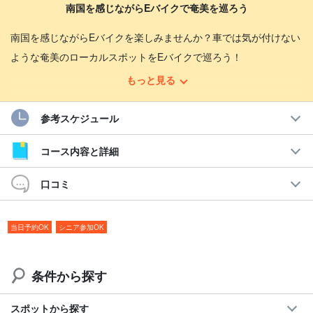
南国を感じながらEバイクで
奄美を巡ろう
南国を感じながらEバイクを楽しみませんか？車では気が付けない
ような奄美のローカルスポットをEバイクで巡ろう！
もっと見る
おすすめポイント
参考スケジュール
◆今流行りのEバイクを体験できる！
◆
奄美の自然
を大満喫！
コース内容と詳細
◆車では見過ごしていたローカルスポットも◎
◆
2日前までキャンセル料なし
口コミ
当日予約OK
シニア参加OK
条件から探す
スポットから探す