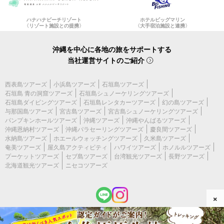
ハナハナビーチリゾート
ホテルビッグマリン
〈リゾート施設との提携〉
〈大手宿泊施設と連携〉
沖縄を中心に各地の旅をサポートする
当社運営サイトのご紹介
西表島ツアーズ
小浜島ツアーズ
石垣島ツアーズ
石垣島 青の洞窟ツアーズ
石垣島シュノーケリングツアーズ
石垣島ダイビングツアーズ
石垣島レンタカーツアーズ
幻の島ツアーズ
与那国島ツアーズ
宮古島ツアーズ
宮古島シュノーケリングツアーズ
パンプキンホールツアーズ
沖縄ツアーズ
沖縄やんばるツアーズ
沖縄恩納村ツアーズ
沖縄パラセーリングツアーズ
慶良間ツアーズ
水納島ツアーズ
ホエールウォッチングツアーズ
久米島ツアーズ
奄美ツアーズ
屋久島アクティビティ
ハワイツアーズ
ホノルルツアーズ
プーケットツアーズ
セブ島ツアーズ
台湾観光ツアーズ
長野ツアーズ
北海道観光ツアーズ
ニセコツアーズ
×
(c) 2026 奄美ツアーズ All Rights Reserved.