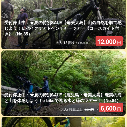
受付停止中：★夏の特別SALE【奄美大島】山の自然を肌で感
奄美ブルーを見に行こう！
じよう！Ｅバイクでアドベンチャーツアー《コースガイド付
き》（No.85）
どこに行こうか迷ったらぜひ行ってほしいのが「
大浜海浜公
12,000
円
大人(18歳以上)
→
15,000円
園
」。ここは、海水浴が楽しめるのはもちろん、
感動的な夕日
が
見ることができます。
夏になると、砂浜にアオウミガメとアカウミガメが産卵にやって
くるため、
ウミガメの産卵スポット
としても有名です。
受付停止中：★夏の特別SALE【鹿児島・奄美大島】奄美の海
と山を体感しよう！e-bikeで巡る水と緑のツアー！（No.84）
6,600
円
大人(18歳以上)
→
8,000円