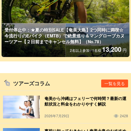
受付停止中：★夏の特別SALE【奄美大島】2つ同時に満喫☆
今流行りのEバイク（EMTB）で絶景巡り＆マングローブカヌ
ーツアー【２日前までキャンセル無料】（No.78）
13,200
円
2名以上参加 / 1名様
ツアーズコラム
一覧を見る
奄美から沖縄はフェリーで何時間？最新の運
航状況と料金をわかりやすく解説
2026年7月29日
2428
事前に知っておきたい！奄美大島のおすすめ