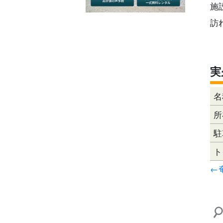
施
訪
実
名
所
駐
ト
←