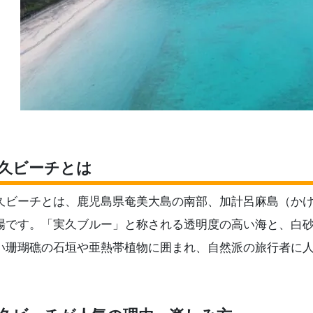
久ビーチとは
久ビーチとは、鹿児島県奄美大島の南部、加計呂麻島（か
場です。「実久ブルー」と称される透明度の高い海と、白
い珊瑚礁の石垣や亜熱帯植物に囲まれ、自然派の旅行者に