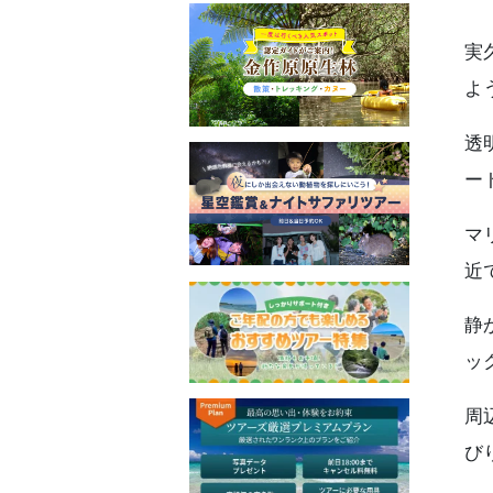
実
よ
透
ー
マ
近
静
ッ
周
び