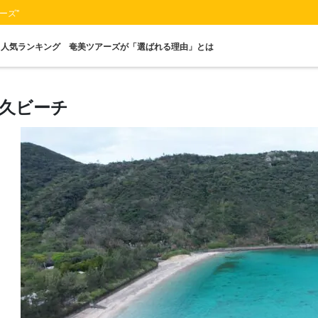
ーズ"
人気ランキング
奄美ツアーズが「選ばれる理由」とは
久ビーチ
送迎付きプラン
当日予約OK
マングローブ
ナイトツアー
レンタカー
1名
プラン
ツアー
星空鑑賞
プ