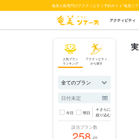
奄美大島専門のアクティビティ予約サイト"奄美ツア
アクティビティ
実
人気プラン
アクティビティ
スポット
ランキング
から探す
から探す
さらに
今日
明日
絞り込む
該当プラン数
258
件