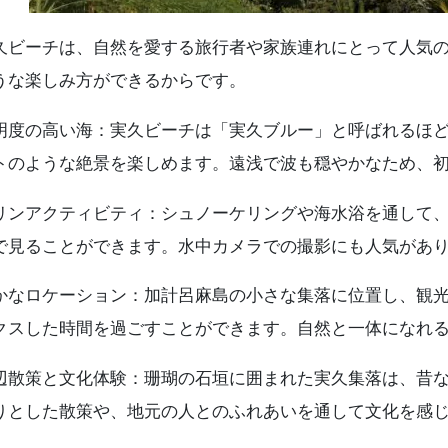
久ビーチは、自然を愛する旅行者や家族連れにとって人気
うな楽しみ方ができるからです。
明度の高い海：実久ビーチは「実久ブルー」と呼ばれるほ
トのような絶景を楽しめます。遠浅で波も穏やかなため、
リンアクティビティ：シュノーケリングや海水浴を通して
で見ることができます。水中カメラでの撮影にも人気があ
かなロケーション：加計呂麻島の小さな集落に位置し、観
クスした時間を過ごすことができます。自然と一体になれ
辺散策と文化体験：珊瑚の石垣に囲まれた実久集落は、昔
りとした散策や、地元の人とのふれあいを通して文化を感