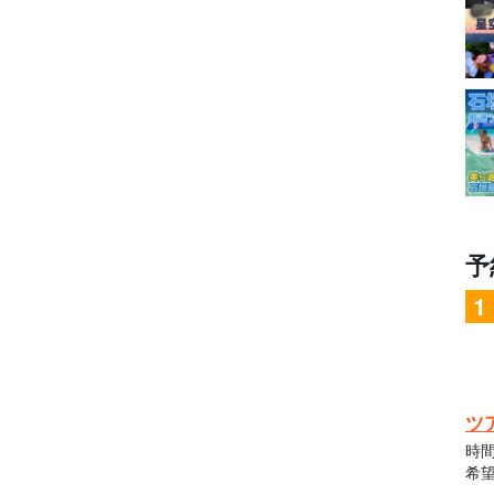
予
ツ
時
希