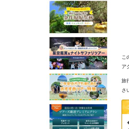
7
8
9
こ
ア
旅
さ