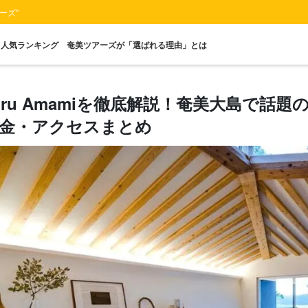
ーズ"
人気ランキング
奄美ツアーズが「選ばれる理由」とは
iru Amamiを徹底解説！奄美大島で話
金・アクセスまとめ
送迎付きプラン
当日予約OK
マングローブ
ナイトツアー
レンタカー
1名
プラン
ツアー
星空鑑賞
プ