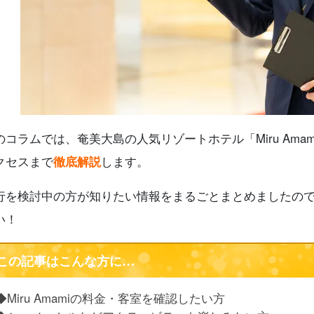
6.3.
ジャングルナイトツアー
.
Miru Amamiの口コミ・評判
7.1.
良い口コミ・おすすめポイント
7.2.
気になる口コミ・注意点
.
Miru Amamiに関する よくある質問（FAQ）
.
まとめ
のコラムでは、奄美大島の人気リゾートホテル「Miru Am
クセスまで
徹底解説
します。
行を検討中の方が知りたい情報をまるごとまとめましたの
い！
この記事はこんな方に…
◆Miru Amamiの料金・客室を確認したい方