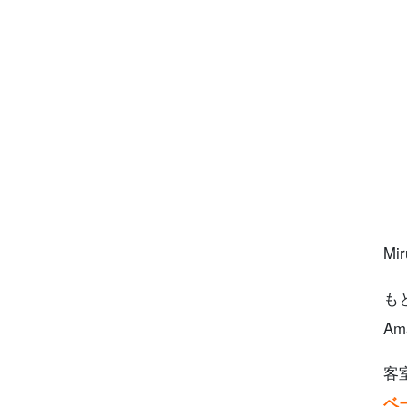
M
も
A
客
ベ