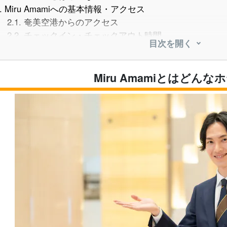
.
Miru Amamiへの基本情報・アクセス
2.1.
奄美空港からのアクセス
2.2.
チェックイン・チェックアウト時間
目次を開く
.
Miru Amamiのお部屋・客室タイプ
3.1.
POOL VILLAS
3.2.
OCEAN VILLAS
Miru Amamiとはどんな
3.3.
Hillside VILLAS
.
Miru Amamiの施設
4.1.
レストラン「AMANARI」
4.2.
ビーチ「BEACH HUT」
4.3.
アクティビティ
.
Miru Amamiの料金・プラン
5.1.
宿泊料金の目安
5.2.
お得なプラン・特典
.
ホテル周辺で楽しめるアクティビティ
6.1.
シュノーケリング
6.2.
マングローブカヤック