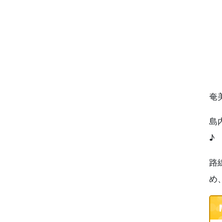
奄
島
♪
路
め