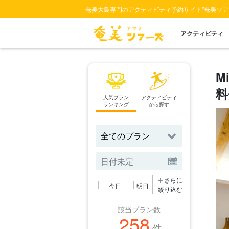
奄美大島専門のアクティビティ予約サイト"奄美ツア
アクティビティ
M
料
人気プラン
アクティビティ
スポット
ランキング
から探す
から探す
さらに
今日
明日
絞り込む
該当プラン数
258
件