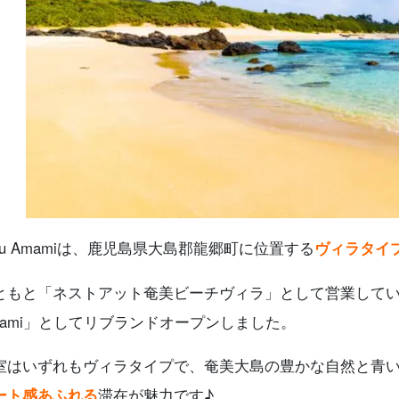
iru Amamiは、鹿児島県大島郡龍郷町に位置する
ヴィラタイ
ともと「ネストアット奄美ビーチヴィラ」として営業していました
mami」としてリブランドオープンしました。
室はいずれもヴィラタイプで、奄美大島の豊かな自然と青
ート感あふれる
滞在が魅力です♪