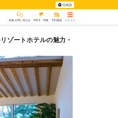
日本語
各種 お問い合わせ
SALE・特集
予約確認
メニュー
題のリゾートホテルの魅力・
参加OK
ホエール
伝統文化体験
ラン
ウォッチング